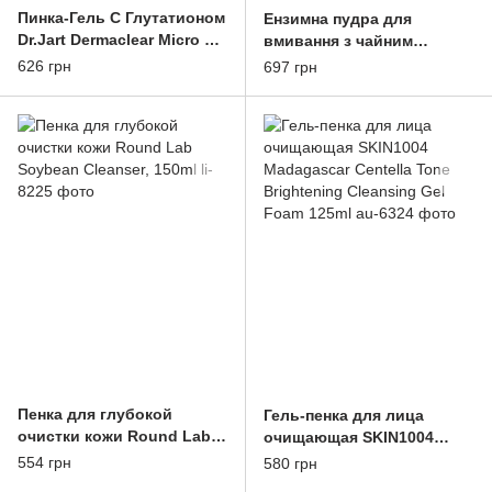
Пинка-Гель С Глутатионом
Ензимна пудра для
Dr.Jart Dermaclear Micro pH
вмивання з чайним
Foam Micro-mousse Для
деревом Medi-Peel Micro
626 грн
697 грн
чувствительной и жирной
Tea Powder Cleanser 70g
кожи 1
Пенка для глубокой
Гель-пенка для лица
очистки кожи Round Lab
очищающая SKIN1004
Soybean Cleanser, 150ml
Madagascar Centella Tone
554 грн
580 грн
Brightening Cleansing Gel