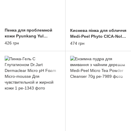
Пенка для проблемной
Киснева пінка для обличчя
кожи Pyunkang Yul
Medi-Peel Phyto CICA-Nol
Calming Acne Cleansing
B5 AHA BHA Vitamin
426 грн
474 грн
Foam 100ml
Calming O2 Deep Cleanser
150 m