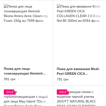
Foam 125ml
Пенка для лица
Пінка для вмивання Medi-
тонизирующая Heimish
Peel GREEN CICA
Biome Amino Acne
COLLAGEN CLEAR 2.0
391 грн
791 грн
Cleansing Foam 150g
Cica-Nol B5 300ml
SALE
SALE