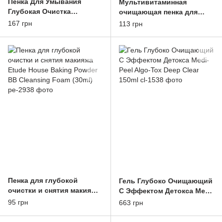
Пенка Для Умывания
Мультивитаминная
Глубокая Очистка
очищающая пенка для
Pyunkang Yul Low pH Pore
умывания FARMSTAY DR-
167 грн
113 грн
Deep Cleansing Foam
V8 VITAMIN FOAM
(40ml)
CLEANSING 100ml
Пенка для глубокой
Гель Глубоко Очищающий
очистки и снятия макияжа
С Эффектом Детокса Medi-
Etude House Baking
Peel Algo-Tox Deep Clear
95 грн
663 грн
Powder BB Cleansing Foam
150ml
(30ml)