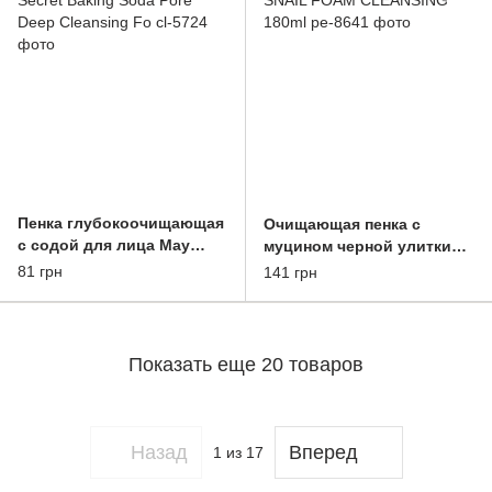
Пенка глубокоочищающая
Очищающая пенка с
с содой для лица May
муцином черной улитки
Island 7Days Secret Baking
JIGOTT NATURAL BLACK
81 грн
141 грн
Soda Pore Deep Cleansing
SNAIL FOAM CLEANSING
Fo
180ml
Показать еще 20 товаров
Назад
Вперед
1
из 17