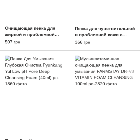
Очищающая пенка для
Пенка для чувствительной
жирной и проблемной
и проблемной кожи с
кожи с кислотами и белой
экстрактом Центеллы
507 грн
366 грн
глиной HEIMISH All Clean
Азиатской Pyunkang Yul
White Clay (150ml)
ACNE Facial Clea