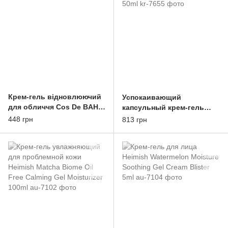
Крем-гель відновлюючий
Успокаивающий
для обличчя Cos De BAHA
капсульный крем-гель
Centella Gel Cream 45ml
MEDI-PEEL Phyto CICA-Nol
448 грн
813 грн
B5 Calming Drop Gel Cream
50ml