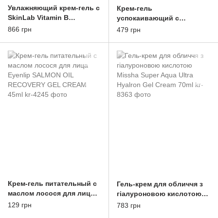
Увлажняющий крем-гель с
Крем-гель
SkinLab Vitamin B
успокаивающий с
Hydrating Gel Cream 50ml
экстрактом центеллы
866 грн
479 грн
азиатской Dr.Jart+ Cicapair
Calming Gel Cream 15ml
Крем-гель питательный с
Гель-крем для обличчя з
маслом лосося для лица
гіалуроновою кислотою
Eyenlip SALMON OIL
Missha Super Aqua Ultra
129 грн
783 грн
RECOVERY GEL CREAM
Hyalron Gel Cream 70ml