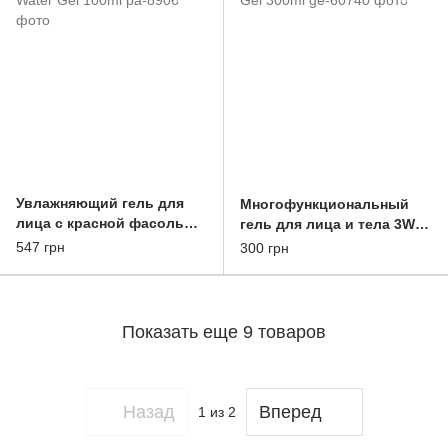
Увлажняющий гель для
Многофункциональный
лица с красной фасолью
гель для лица и тела 3W
Beauty of Joseon Red Bean
Clinic Snail Mucus
547 грн
300 грн
Water Gel 100ml
Soothing Gel 300ml
Показать еще 9 товаров
Назад
Вперед
1
из 2