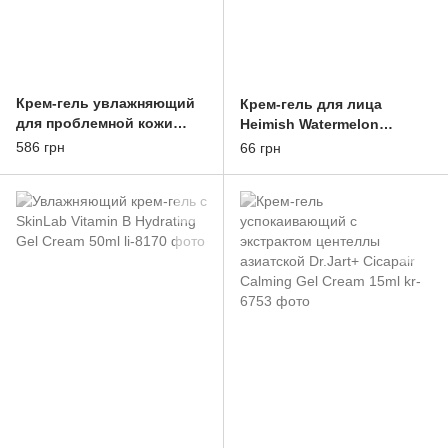
Крем-гель увлажняющий
Крем-гель для лица
для проблемной кожи
Heimish Watermelon
Heimish Matcha Biome Oil
Moisture Soothing Gel
586 грн
66 грн
Free Calming Gel
Cream Blister 5ml
Moisturizer 100ml