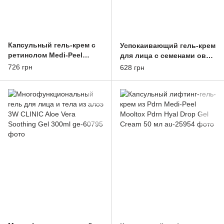
Капсульный гель-крем с
Успокаивающий гель-крем
ретинолом Medi-Peel
для лица с семенами овса
Melanon X Drop Gel Cream
Purito Oat-In Calming Gel
726 грн
628 грн
50g
Cream 100ml