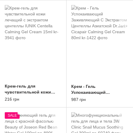
45ml
Крем-гель для
Крем - Гель
чувствительной кожи
Успокаивающий
лечащий с экстрактом
Заживляющий С
216 грн
987 грн
центеллы IUNIK Centella
Экстрактом Центеллы
Calming Gel Cream 15ml
Азиатской Dr.Jart+ Cicapair
SALE
Calming Gel Cream 80ml