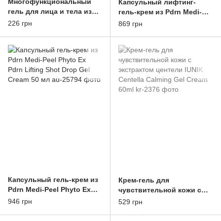
Многофункциональный
Капсульный лифтинг-
гель для лица и тела из
гель-крем из Pdrn Medi-
алоэ 3W CLINIC Aloe Vera
Peel Mooltox Pdrn Hyal
226 грн
869 грн
Soothing Gel 300ml
Drop Gel Cream 50 мл
Капсульный гель-крем из
Крем-гель для
Pdrn Medi-Peel Phyto Ex
чувствительной кожи с
Pdrn Lifting Shot Drop Gel
экстрактом центели IUNIK
946 грн
529 грн
Cream 50 мл
Centella Calming Gel Cream
60ml