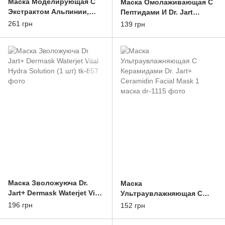
Маска Моделирующая С
Маска Омолаживающая С
Экстрактом Альпинии,
Пептидами И Dr. Jart
Алоэ И Гуавы Dr. Jart
Dermask Intra Jet Wrinkless
261 грн
139 грн
Shake Shot Rubber
Solution 1 маска
Soothing Mask 50g
Маска Зволожуюча Dr.
Маска
Jart+ Dermask Waterjet Vital
Ультраувлажняющая С
Hydra Solution (1 шт)
Керамидами Dr. Jart+
196 грн
152 грн
Ceramidin Facial Mask 1
маска