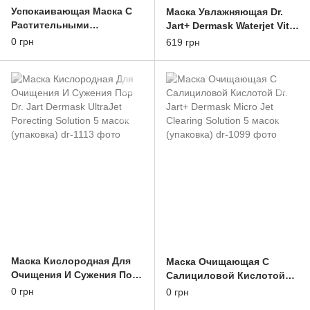
Успокаивающая Маска С
Маска Увлажняющая Dr.
Растительными
Jart+ Dermask Waterjet Vital
Стволовыми Клетками Dr.
Hydra Solution Упаковка 5
0 грн
619 грн
Jart+ Cicapair Calming
шт
Mask 5 масок (упаковка)
Маска Кислородная Для
Маска Очищающая С
Очищения И Сужения Пор
Салициловой Кислотой
Dr. Jart Dermask UltraJet
Dr. Jart+ Dermask Micro Jet
0 грн
0 грн
Porecting Solution 5 масок
Clearing Solution 5 масок