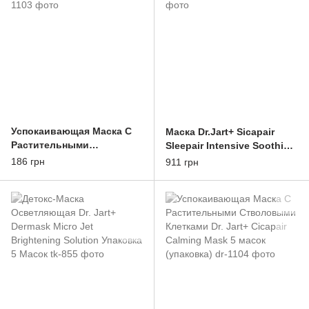
Успокаивающая Маска С
Маска Dr.Jart+ Sicapair
Растительными
Sleepair Intensive Soothing
Стволовыми Клетками Dr.
Repair Mask(75ml)-Y Carton
186 грн
911 грн
Jart Cicapair Calming Mask
Y Barcode-GB-BC
1 маска