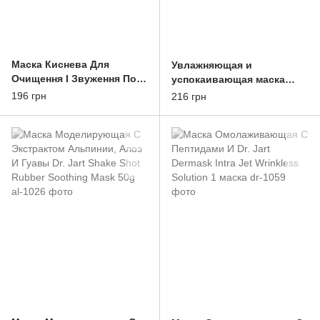
Маска Киснева Для
Увлажняющая и
Очищення І Звуження Пор
успокаивающая маска
Dr. Jart Dermask Porecting
Dr.Jart+ Cicapair Intensive
196 грн
216 грн
Solution (1 маска)
Soothing Repair Serum
Mask 25g