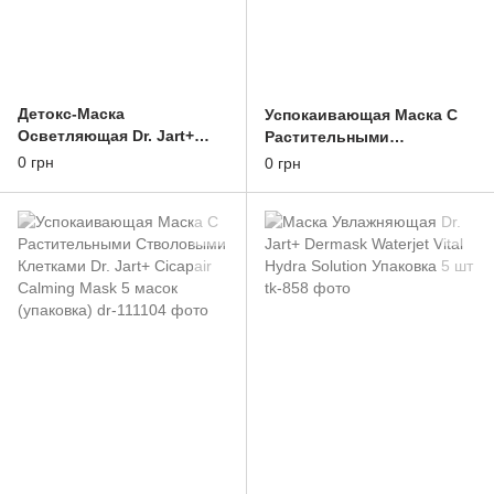
Детокс-Маска
Успокаивающая Маска С
Осветляющая Dr. Jart+
Растительными
Dermask Micro Jet
Стволовыми Клетками Dr.
0 грн
0 грн
Brightening Solution
Jart+ Cicapair Calming
Упаковка 5 Масок
Mask 5 масок (упаковка)