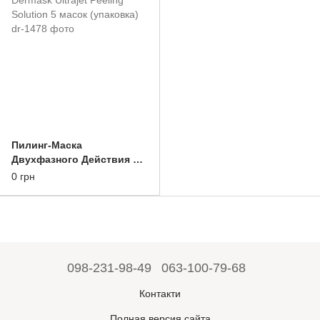
Пилинг-Маска
Двухфазного Действия С
Молочной Кислотой Dr.
0 грн
Jart+ Dermask Ultrajet
Peeling Solution 5 масок
(упаковка)
098-231-98-49
063-100-79-68
Контакти
Полная версия сайта