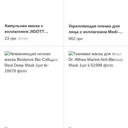
Ампульная маска с
Укрепляющая пленка для
коллагеном JIGOTT
лица с коллагеном Medi-
COLLAGEN REAL
Peel Red Lacto Collagen
23 грн
662 грн
33 грн
AMPOULE MASK 27ml
Wrapping Mask 70ml