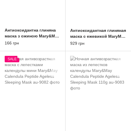
Антиоксидантна глиняна
Антиоксидантная глиняная
маска з ожиною Mary&May
маска с ежевикой MaryMay
Blackberry Complex Glow
Blackberry Complex Glow
166 грн
929 грн
Wash Off Pack 30g
Wash Off Pack 125g
SALE