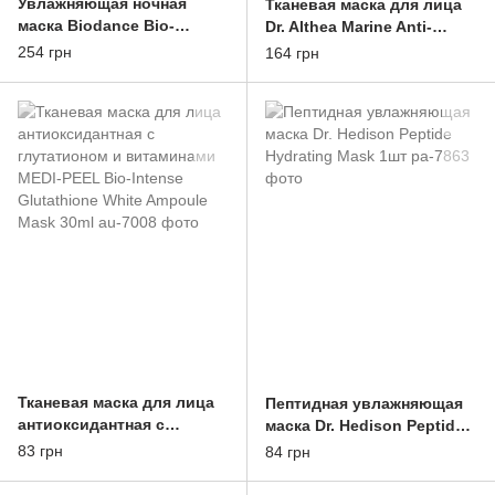
Увлажняющая ночная
Тканевая маска для лица
маска Biodance Bio-
Dr. Althea Marine Anti-
Collagen Real Deep Mask
Blemish Mask 1шт
254 грн
164 грн
1шт
Тканевая маска для лица
Пептидная увлажняющая
антиоксидантная с
маска Dr. Hedison Peptide
глутатионом и
Hydrating Mask 1шт
83 грн
84 грн
витаминами MEDI-PEEL
Bio-Intense Glutathione