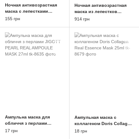
Ночная антивозрастная
Ночная антивозрастная
маска с лепестками
маска из лепестков
календулы мини
календулы Mary&May
155 грн
914 грн
Mary&May Calendula
Calendula Peptide Ageless
Peptide Ageless Sleeping
Sleeping Mask 110g
Mask
Ампульна маска для
Ампульная маска с
обличчя з перлами
коллагеном Doris Collagen
JIGOTT PEARL REAL
Real Essence Mask 25ml
17 грн
18 грн
AMPOULE MASK 27ml