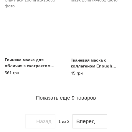
Глиняна маска для
Тканевая маска с
обличчя з екстрактом
коллагеном Enough
гуттуїнії Anua Heartleaf
Bonibelle Aqua Collagen
561 грн
45 грн
Pore Clay Pack 100ml
Daily Solution Mask 23ml
Показать еще 9 товаров
Назад
Вперед
1
из 2