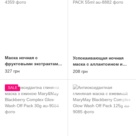
Маска ночная с
Успокаивающая ночная
фруктовыми экстрактами
маска с аллантоином и
для лица Eyenlip
азиатской центеллой
327 грн
208 грн
SLEEPING PACK Vita VC12
Petitfee SLEEPOTION
150ml
CALMING PACK 55ml
SALE