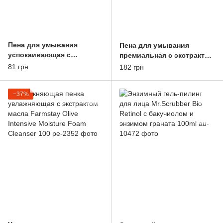
Пена для умывания
Пена для умывания
успокаивающая с
премиальная с экстрактом
экстрактом центели May
улитки Farmstay Snail Pure
81 грн
182 грн
Island 7 Days Secret
Cleansing Foam 180 ml
Centella Cica Cleansing (30
ml)
−37%