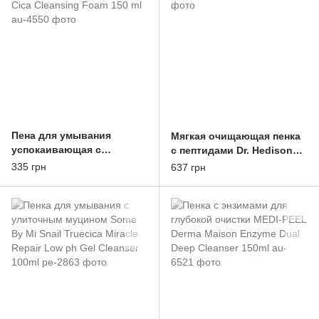
Пена для умывания
Мягкая очищающая пенка
успокаивающая с
с пептидами Dr. Hedison
экстрактом центеллы May
PEPTIDE MILDCARE FOAM
335 грн
637 грн
Island 7 Days Secret
CLEANSER 140ml
Centella Cica Cleansing
Foam 150 ml