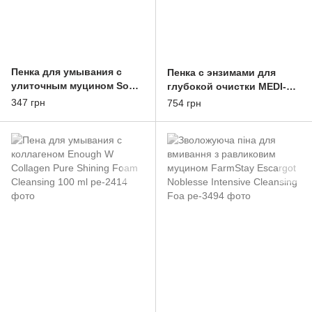
Пенка для умывания с
Пенка с энзимами для
улиточным муцином Some
глубокой очистки MEDI-
By Mi Snail Truecica Miracle
PEEL Derma Maison
347 грн
754 грн
Repair Low ph Gel Cleanser
Enzyme Dual Deep Cleanser
100ml
150ml