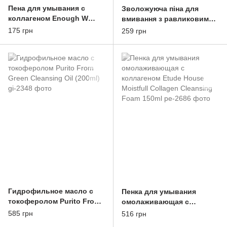
Пена для умывания с
Зволожуюча піна для
коллагеном Enough W
вмивання з равликовим
Collagen Pure Shining
муцином FarmStay
175 грн
259 грн
Foam Cleansing 100 ml
Escargot Noblesse
Intensive Cleansing Foa
Гидрофильное масло с
Пенка для умывания
токоферолом Purito From
омолаживающая с
Green Cleansing Oil (200ml)
коллагеном Etude House
585 грн
516 грн
Moistfull Collagen