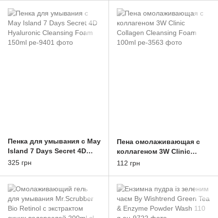
Cleansing Foam 150ml
Пенка для умывания с May
Пена омолаживающая с
Island 7 Days Secret 4D
коллагеном 3W Clinic
Hyaluronic Cleansing Foam
Collagen Cleansing Foam
325 грн
112 грн
150ml
100ml