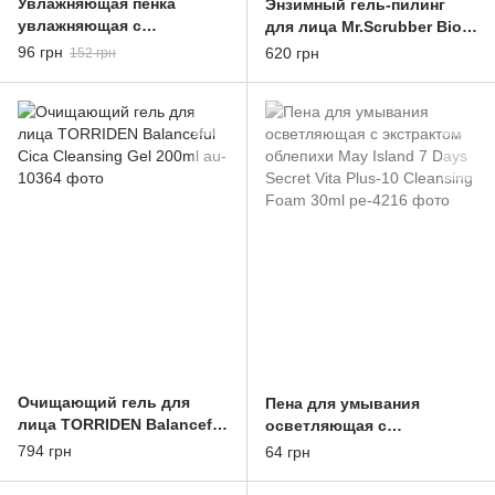
Увлажняющая пенка
Энзимный гель-пилинг
увлажняющая с
для лица Mr.Scrubber Bio
экстрактом масла
Retinol с бакучиолом и
96 грн
620 грн
152 грн
Farmstay Olive Intensive
энзимом граната 100ml
Moisture Foam Cleanser
100
Очищающий гель для
Пена для умывания
лица TORRIDEN Balanceful
осветляющая с
Cica Cleansing Gel 200ml
экстрактом облепихи May
794 грн
64 грн
Island 7 Days Secret Vita
Plus-10 Cleansing Foam