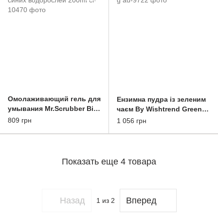
Омолаживающий гель для
Ензимна пудра із зеленим
умывания Mr.Scrubber Bio
чаєм By Wishtrend Green
Retinol с экстрактом синих
Tea & Enzyme Powder Wash
809 грн
1 056 грн
водорослей 200ml
110 g
Показать еще 4 товара
Назад
Вперед
1
из 2