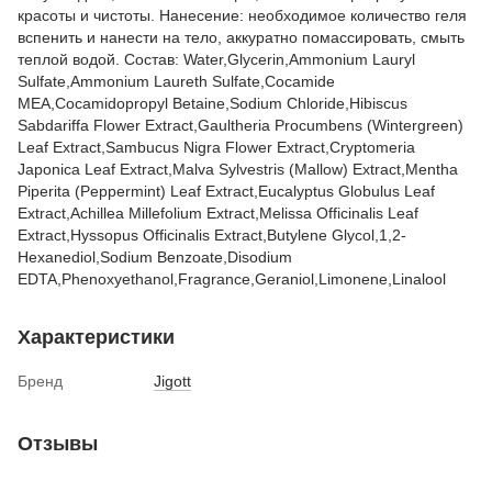
красоты и чистоты. Нанесение: необходимое количество геля
вспенить и нанести на тело, аккуратно помассировать, смыть
теплой водой. Состав: Water,Glycerin,Ammonium Lauryl
Sulfate,Ammonium Laureth Sulfate,Cocamide
MEA,Cocamidopropyl Betaine,Sodium Chloride,Hibiscus
Sabdariffa Flower Extract,Gaultheria Procumbens (Wintergreen)
Leaf Extract,Sambucus Nigra Flower Extract,Cryptomeria
Japonica Leaf Extract,Malva Sylvestris (Mallow) Extract,Mentha
Piperita (Peppermint) Leaf Extract,Eucalyptus Globulus Leaf
Extract,Achillea Millefolium Extract,Melissa Officinalis Leaf
Extract,Hyssopus Officinalis Extract,Butylene Glycol,1,2-
Hexanediol,Sodium Benzoate,Disodium
EDTA,Phenoxyethanol,Fragrance,Geraniol,Limonene,Linalool
Характеристики
Бренд
Jigott
Отзывы