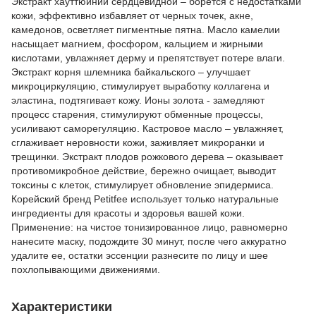
Экстракт хауттюйнии сердцевидной – борется с недостатками
кожи, эффективно избавляет от черных точек, акне,
камедонов, осветляет пигментные пятна. Масло камелии
насыщает магнием, фосфором, кальцием и жирными
кислотами, увлажняет дерму и препятствует потере влаги.
Экстракт корня шлемника байкальского – улучшает
микроциркуляцию, стимулирует выработку коллагена и
эластина, подтягивает кожу. Ионы золота - замедляют
процесс старения, стимулируют обменные процессы,
усиливают саморегуляцию. Кастровое масло – увлажняет,
сглаживает неровности кожи, заживляет микроранки и
трещинки. Экстракт плодов рожкового дерева – оказывает
противомикробное действие, бережно очищает, выводит
токсины с клеток, стимулирует обновление эпидермиса.
Корейский бренд Petitfee использует только натуральные
ингредиенты для красоты и здоровья вашей кожи.
Применение: на чистое тонизированное лицо, равномерно
нанесите маску, подождите 30 минут, после чего аккуратно
удалите ее, остатки эссенции разнесите по лицу и шее
похлопывающими движениями.
Характеристики