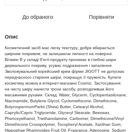
До обраного
Порівняти
Опис
Косметичний засіб має легку текстуру, добре вбирається
шкірним покривом, не залишаючи липкості на поверхні.
Вітамін В у складі б'юті-продукту проникає в глибокі шари
дермального покриву, усуває подразнення і запалення.
Зволожувальний корейський крем фірми JIGOTT не допускає
передчасного старіння шкіри, покращує її пружність. Купити
косметику можна в інтернет-магазині Cosmic. Застосування:
на чисту шкіру нанести трохи засобу, розподіливши його
масажними рухами. Склад: Water, Glycerin, Cyclopentasiloxane,
Niacinamide, Butylene Glycol, Cyclomethicone, Dimethicone,
ButyrospermumParkii (Shea) Butter, Cetearyl Alcohol,
Caprylic/Capric Triglyceride, Glyceryl Stearate, Beeswax,
Phenoxyethanol, Triethanolamine, Carbomer, Dimethicone/Vinyl
Dimethicone Crosspolymer, Tocopheryl Acetate, Xanthan Gum,
Hippophae Rhamnoides Fruit Oil, Fragrance, Adenosine, Sodium