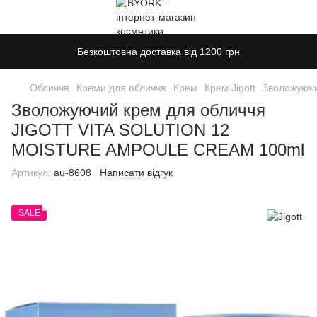
Безкоштовна доставка від 1200 грн
Обличчя
Креми для обличчя
Крем
Крем Jigott
Зволожуюч
Зволожуючий крем для обличчя
JIGOTT VITA SOLUTION 12
MOISTURE AMPOULE CREAM 100ml
Артикул:
au-8608
Написати відгук
SALE