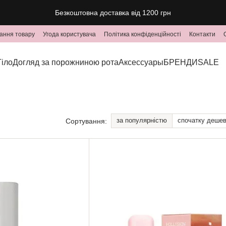
Безкоштовна доставка від 1200 грн
ання товару
Угода користувача
Політика конфіденційності
Контакти
Тіло
Догляд за порожниною рота
Аксессуары
БРЕНДИ
SALE
за популярністю
спочатку деше
Сортування: