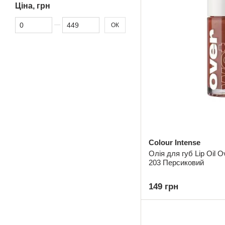
Ціна, грн
Від Ціна, грн
До Ціна, грн
ОК
Colour Intense
Олія для губ Lip Oil O
203 Персиковий
149 грн