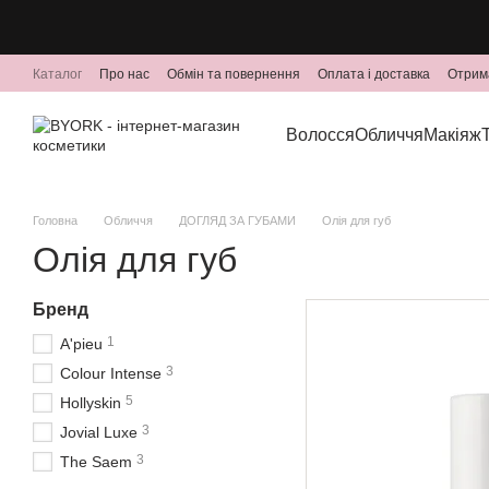
Перейти до основного контенту
Каталог
Про нас
Обмін та повернення
Оплата і доставка
Отрим
Волосся
Обличчя
Макіяж
Головна
Обличчя
ДОГЛЯД ЗА ГУБАМИ
Олія для губ
Олія для губ
Бренд
1
A'pieu
3
Colour Intense
5
Hollyskin
3
Jovial Luxe
3
The Saem