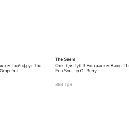
The Saem
актом Грейпфрут The
Олія Для Губ З Екстрактом Вишні T
Grapefruit
Eco Soul Lip Oil Berry
393 грн