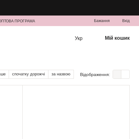
Бажання
Вхід
ОПТОВА ПРОГРАМА
Мій кошик
Укр
вше
спочатку дорожчі
за назвою
Відображення: