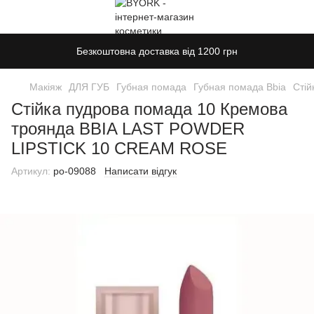
Безкоштовна доставка від 1200 грн
Макіяж
ДЛЯ ГУБ
Губная помада
Губная помада Bbia
Сті
Стійка пудрова помада 10 Кремова
троянда BBIA LAST POWDER
LIPSTICK 10 CREAM ROSE
Артикул:
po-09088
Написати відгук