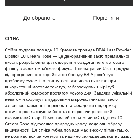
До обраного
Порівняти
Опис
Стійка пудрова помада 10 Кремова троянда BBIA Last Powder
Lipstick 10 Cream Rose — це декоративний засіб преміальної
якості, розроблений для створення бездоганного матового
фінішу з ефектом м'якого фокуса. Інноваційний б'юті-продукт
від прогресивного корейського бренду BBIA розв'язує
проблему сухості та стягнутості, яка часто виникає при
використанні матових текстур, забезпечуючи шкірі губ
абсолютний комфорт протягом усього дня. Завдяки унікальній
невагомій формулі з пудровими мікрочастинками, засіб
заповнює найменші нерівності та складочки епідермісу,
оптично розгладжуючи його та створюючи розкішний
оксамитовий шар. Романтичний та витончений відтінок 10
Cream Rose підкреслює природну красу, додаючи образу
вишуканості. Ця стійка губна помада має високу пігментацію,
не розтікається за контури та надійно захищає делікатну шкіру