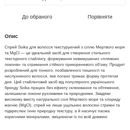
До обраного
Порівняти
Опис
Спрей Soika для волосся текстуруючий з сіллю Мертвого моря
та MgCl — це ідеальний засіб для створення стильного
текстурного стайлінгу, формування невимушених «пляжних
локонів» та отримання стійкого прикореневого об'єму. Продукт
розроблений для тонкого, позбавленого пишності та
неслухняного волосся, яке погано тримає форму протягом
дня. Цей стайлінговий засіб від популярного українського
бренду Soika працює без ефекту склеювання та обтяження,
залишаючи локони рухливими та природними. Завдяки
високому вмісту натуральної солі Мертвого моря та хлориду
магнію (MgCl), спрей не лише ущільнює волосяні стрижні та
підкреслює їхню природну текстуру, а й насичує пасма
корисними мінералами, зміцнюючи їх по всій довжині.