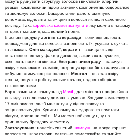
можуть руйнувати структуру волосків і викликати алергічні
реакції. комплексний підбір активних компонентів, оздоровлює
та зволожує волосся. Використання даного шампуню
допомагає відновити та зміцнити волосся як після салонного
догляду. Така
корейська косметика купити
яку можна в нашому
інтернет-магазині, має великий попит.
В основі продукту
аргінін та кераміди -
вони відновлюють
пошкоджені ділянки волосків, заповнюють їх, усувають сухість
та ламкість.
Олія макадамії, кератин
– захищають від
негативного впливу фактор довкілля, закривають лусочки,
склеюють посічені кінчики.
Екстракт винограду
– насичує
шкіру комплексом вітамінів, покращує кровообіг та харчування
цибулин, стимулює ріст волосся.
Ментол
– освіжає шкіру
голови, регулює роботу сальних залоз, надовго зберігає
локони чистими.
Варто замовити шампунь від
Masil ,
для якісного професійного
догляду за волоссям у домашніх умовах. Завдяки комплексу з
17 амінокислот засіб має потужну відновлюючу та
зміцнювальну дію. Купити шампунь недорого та почитати
відгуки, можна на сайті . Ми маємо найкращу ціну на
оригінальну брендову косметику.
Застосування:
нанесіть спінений
шампунь
на мокре коріння
волосся та шкіру голови, ретельно помасажуйте та змийте