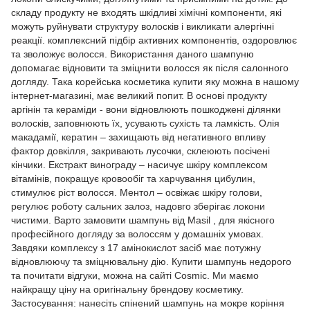
складу продукту не входять шкідливі хімічні компоненти, які
можуть руйнувати структуру волосків і викликати алергічні
реакції. комплексний підбір активних компонентів, оздоровлює
та зволожує волосся. Використання даного шампуню
допомагає відновити та зміцнити волосся як після салонного
догляду. Така корейська косметика купити яку можна в нашому
інтернет-магазині, має великий попит. В основі продукту
аргінін та кераміди - вони відновлюють пошкоджені ділянки
волосків, заповнюють їх, усувають сухість та ламкість. Олія
макадамії, кератин – захищають від негативного впливу
фактор довкілля, закривають лусочки, склеюють посічені
кінчики. Екстракт винограду – насичує шкіру комплексом
вітамінів, покращує кровообіг та харчування цибулин,
стимулює ріст волосся. Ментол – освіжає шкіру голови,
регулює роботу сальних залоз, надовго зберігає локони
чистими. Варто замовити шампунь від Masil , для якісного
професійного догляду за волоссям у домашніх умовах.
Завдяки комплексу з 17 амінокислот засіб має потужну
відновлюючу та зміцнювальну дію. Купити шампунь недорого
та почитати відгуки, можна на сайті Cosmic. Ми маємо
найкращу ціну на оригінальну брендову косметику.
Застосування: нанесіть спінений шампунь на мокре коріння