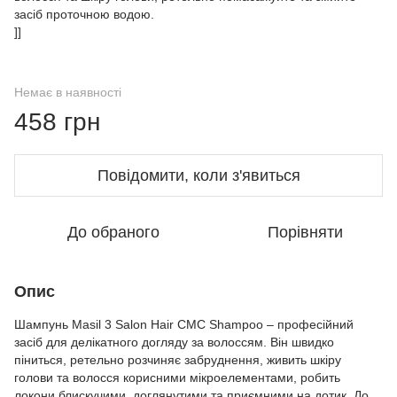
засіб проточною водою.
]]
Немає в наявності
458 грн
Повідомити, коли з'явиться
До обраного
Порівняти
Опис
Шампунь Masil 3 Salon Hair CMC Shampoo – професійний
засіб для делікатного догляду за волоссям. Він швидко
піниться, ретельно розчиняє забруднення, живить шкіру
голови та волосся корисними мікроелементами, робить
локони блискучими, доглянутими та приємними на дотик. До