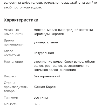
волосся та шкіру голови, ретельно помасажуйте та змийте
засіб проточною водою.
Характеристики
Активные
ментол, масло виноградной косточки,
компоненты
керамиды, кератин
Время
универсальное
применения
Класс
натуральная
косметики
Назначение
укрепление волос, блеск волос, объем
волос, рост волос, восстановление
кончиков волос, очищение
Возраст
без ограничений
Страна-
производитель
Южная Корея
товара
Тип кожи
все типы
Кількість
325