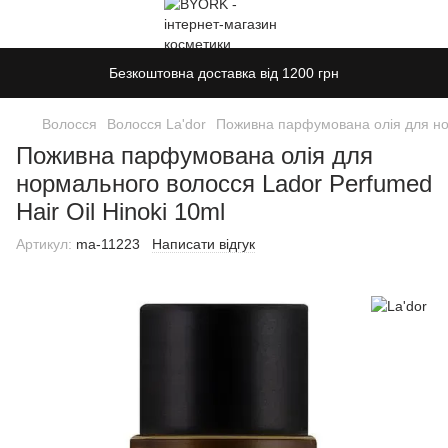
Безкоштовна доставка від 1200 грн
Волосся
Волосся La'dor
Поживна парфумована олія для нор
Поживна парфумована олія для
нормального волосся Lador Perfumed
Hair Oil Hinoki 10ml
Артикул:
ma-11223
Написати відгук