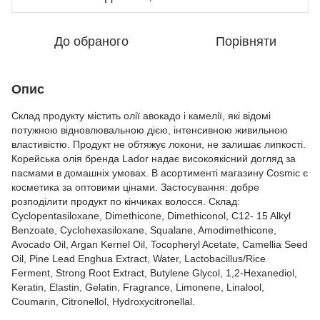
До обраного
Порівняти
Опис
Склад продукту містить олії авокадо і камелії, які відомі
потужною відновлювальною дією, інтенсивною живильною
властивістю. Продукт не обтяжує локони, не залишає липкості.
Корейська олія бренда Lador надає високоякісний догляд за
пасмами в домашніх умовах. В асортименті магазину Cosmic є
косметика за оптовими цінами. Застосування: добре
розподілити продукт по кінчиках волосся. Склад:
Cyclopentasiloxane, Dimethicone, Dimethiconol, C12- 15 Alkyl
Benzoate, Cyclohexasiloxane, Squalane, Amodimethicone,
Avocado Oil, Argan Kernel Oil, Tocopheryl Acetate, Camellia Seed
Oil, Pine Lead Enghua Extract, Water, Lactobacillus/Rice
Ferment, Strong Root Extract, Butylene Glycol, 1,2-Hexanediol,
Keratin, Elastin, Gelatin, Fragrance, Limonene, Linalool,
Coumarin, Citronellol, Hydroxycitronellal.