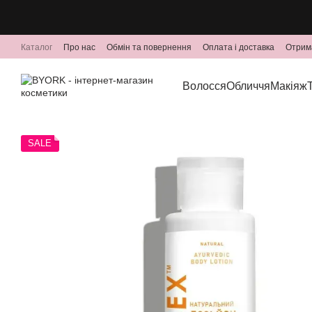
Перейти до основного контенту
Каталог
Про нас
Обмін та повернення
Оплата і доставка
Отрим
Волосся
Обличчя
Макіяж
SALE