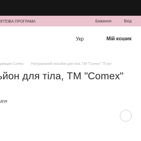
Бажання
Вхід
ОПТОВА ПРОГРАМА
Мій кошик
Укр
ающие Comex
Натуральний лосьйон для тіла, ТМ "Comeх" 75 мл
йон для тіла, ТМ "Comeх"
дгук