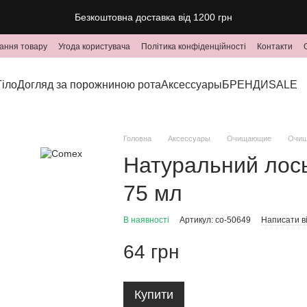
Безкоштовна доставка від 1200 грн
ання товару
Угода користувача
Політика конфіденційності
Контакти
Тіло
Догляд за порожниною рота
Аксессуары
БРЕНДИ
SALE
Головна
Аксессуары
Очищающие
Очищ
Натуральний лось
75 мл
В наявності
Артикул: co-50649
Написати ві
64 грн
Купити