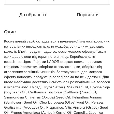
До обраного
Порівняти
Опис
Косметичний засіб складається з величезної кількості корисних
натуральних інгредієнтів: олія жожоба, соняшнику, авокадо,
камелії. Б'юті-продукт надає волоссю мокрого ефекту. Також
захищає локони від термічного впливу. Корейська олія
всесвітньо відомої фірми LADOR огортає пасма приємним
квітковим ароматом, зберігає їх зволоженими, оберігає від
агресивних зовнішніх чинників. Застосування: для мокрого
ефекту наносити продукт на вологі пасма по всій довжині. Для
цього необхідно достатню кількість олії розподілити на волосся
й укласти його. Склад: Oryza Sativa (Rice) Bran Oil, Glycine Soja
(Soybean) Oil, Carthamus Tinctorius (Safflower) Seed Oil,
Simmondsia Chinensis (Jojoba) Seed Oil, Helianthus Annuus
(Sunflower) Seed Oil, Olea Europaea (Olive) Fruit Oil, Persea
Gratissima (Avocado) Oil, Fragrance, Vitis Vinifera (Grape) Seed
Oil, Prunus Armeniaca (Apricot) Kernel Oil, Camellia Japonica