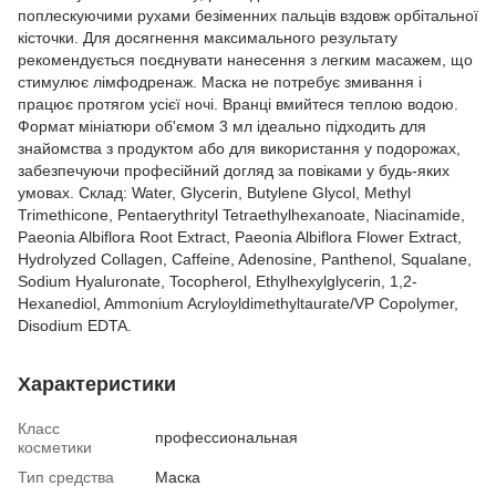
поплескуючими рухами безіменних пальців вздовж орбітальної
кісточки. Для досягнення максимального результату
рекомендується поєднувати нанесення з легким масажем, що
стимулює лімфодренаж. Маска не потребує змивання і
працює протягом усієї ночі. Вранці вмийтеся теплою водою.
Формат мініатюри об'ємом 3 мл ідеально підходить для
знайомства з продуктом або для використання у подорожах,
забезпечуючи професійний догляд за повіками у будь-яких
умовах. Склад: Water, Glycerin, Butylene Glycol, Methyl
Trimethicone, Pentaerythrityl Tetraethylhexanoate, Niacinamide,
Paeonia Albiflora Root Extract, Paeonia Albiflora Flower Extract,
Hydrolyzed Collagen, Caffeine, Adenosine, Panthenol, Squalane,
Sodium Hyaluronate, Tocopherol, Ethylhexylglycerin, 1,2-
Hexanediol, Ammonium Acryloyldimethyltaurate/VP Copolymer,
Disodium EDTA.
Характеристики
Класс
профессиональная
косметики
Тип средства
Маска