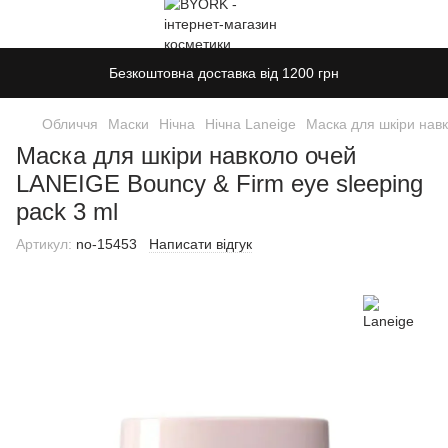
Безкоштовна доставка від 1200 грн
Обличчя
Маски
Нічна
Нічна Laneige
Маска для шкіри навк
Маска для шкіри навколо очей
LANEIGE Bouncy & Firm eye sleeping
pack 3 ml
Артикул:
no-15453
Написати відгук