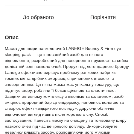
До обраного
Порівняти
Опис
Маска для шкіри навколо очей LANEIGE Bouncy & Firm eye
sleeping pack — це інноваційний засіб для нічного
відновлення, розроблений для повернення пружності та сяйва
делікатній зоні навколо очей. Продукт від легендарного бренду
Laneige ефективно вирішує проблему ранкових набряків,
темних кіл та дрібних зморшок, спричинених втомою та
зневодненням. Ця нічна маска має унікальну текстуру, що
підтягує шкіру, роблячи її більш щільною та еластичною.
Завдяки активному комплексу з півонією та колагеном, засіб
зміцнює природний бар'єр епідермісу, наповнює вологою та
створює ефект «відкритого погляду», даруючи обличчю
відпочилий вигляд навіть після короткого сну. Спосіб
застосування: Нанесіть маску на очищену та тонізовану шкіру
навколо очей під час вечірнього догляду. Використовуйте
невелику кількість засобу, розподіляючи його м'якими