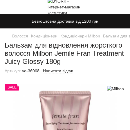
Безкоштовна доставка від 1200 грн
Волосся
Кондиціонери
Кондиціонери Milbon
Бальзам для в
Бальзам для відновлення жорсткого
волосся Milbon Jemile Fran Treatment
Juicy Glossy 180g
Артикул:
vo-36068
Написати відгук
SALE