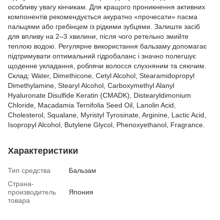
особливу увагу кінчикам. Для кращого проникнення активних
компонентів рекомендується акуратно «прочесати» пасма
пальцями або гребінцем із рідкими зубцями. Залиште засіб
для впливу на 2–3 хвилини, після чого ретельно змийте
теплою водою. Регулярне використання бальзаму допомагає
підтримувати оптимальний гідробаланс і значно полегшує
щоденне укладання, роблячи волосся слухняним та сяючим.
Склад: Water, Dimethicone, Cetyl Alcohol, Stearamidopropyl
Dimethylamine, Stearyl Alcohol, Carboxymethyl Alanyl
Hyaluronate Disulfide Keratin (CMADK), Distearyldimonium
Chloride, Macadamia Ternifolia Seed Oil, Lanolin Acid,
Cholesterol, Squalane, Myristyl Tyrosinate, Arginine, Lactic Acid,
Isopropyl Alcohol, Butylene Glycol, Phenoxyethanol, Fragrance.
Характеристики
Тип средства
Бальзам
Страна-
производитель
Япония
товара