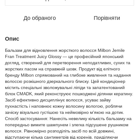
До обраного
Порівняти
Опис
Бальзам для відновлення жорсткого волосся Milbon Jemile
Fran Treatment Juicy Glossy — це професійний японський
догляд, створений для перетворення неподатливих, сухих та
жорстких пасом на справжній шовк. Продукт від елітного
бренду Milbon спрямований на глибоке живлення та надання
волоссю розкішного дзеркального блиску. Цей кондиціонер
містить спеціальні зволожувальні ліпіди та запатентований
білок CMADK, який реконструює пошкоджені ділянки кератину.
Засіб ефективно дисциплінує волосся, усуває зайву
пухнастість і наповнює кожну волосину вологою, роблячи
зачіску візуально густішою та неймовірно м'якою на дотик.
Спосіб застосування: Нанесіть невелику кількість бальзаму на
попередньо вимите шампунем і злегка підсушене рушником
волосся. Рівномірно розподіліть засіб по всій довжині,
відступаючи кілька сантиметрів від коренів, приділяючи