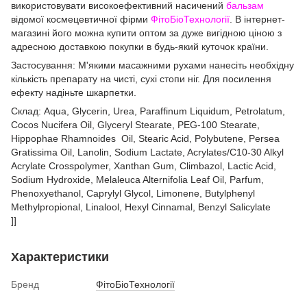
використовувати високоефективний насичений
бальзам
відомої космецевтичної фірми
ФітоБіоТехнології
. В інтернет-
магазині його можна купити оптом за дуже вигідною ціною з
адресною доставкою покупки в будь-який куточок країни.
Застосування: М'якими масажними рухами нанесіть необхідну
кількість препарату на чисті, сухі стопи ніг. Для посилення
ефекту надіньте шкарпетки.
Склад: Aqua, Glycerin, Urea, Paraffinum Liquidum, Petrolatum,
Cocos Nucifera Oil, Glyceryl Stearate, PEG-100 Stearate,
Hippophae Rhamnoides Oil, Stearic Acid, Polybutene, Persea
Gratissima Oil, Lanolin, Sodium Lactate, Acrylates/C10-30 Alkyl
Acrylate Crosspolymer, Xanthan Gum, Climbazol, Lactic Acid,
Sodium Hydroxide, Melaleuca Alternifolia Leaf Oil, Parfum,
Phenoxyethanol, Caprylyl Glycol, Limonene, Butylphenyl
Methylpropional, Linalool, Hexyl Cinnamal, Benzyl Salicylate
]]
Характеристики
Бренд
ФітоБіоТехнології