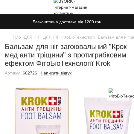
Безкоштовна доставка від 1200 грн
Тіло
ДЛЯ НІГ
ДЛЯ НІГ ФітоБіоТехнології
Бальзам для ніг з
Бальзам для ніг загоювальний "Крок
мед анти тріщини" з протигрибковим
ефектом ФітоБіоТехнології Krok
Артикул:
662726
Написати відгук