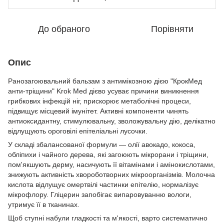
До обраного
Порівняти
Опис
Ранозагоювальний бальзам з антимікозною дією "КрокМед
анти-тріщини" Krok Med дієво усуває причини виникнення
грибкових інфекцій ніг, прискорює метаболічні процеси,
підвищує місцевий імунітет. Активні компоненти чинять
антиоксидантну, стимулювальну, зволожувальну дію, делікатно
відлущують ороговілі епітеліальні лусочки.
У складі збалансованої формули — олії авокадо, кокоса,
обліпихи і чайного дерева, які загоюють мікрорани і тріщини,
пом'якшують дерму, насичують її вітамінами і амінокислотами,
знижують активність хвороботворних мікроорганізмів. Молочна
кислота відлущує омертвілі частинки епітелію, нормалізує
мікрофлору. Гліцерин запобігає випаровуванню вологи,
утримує її в тканинах.
Щоб ступні набули гладкості та м'якості, варто систематично