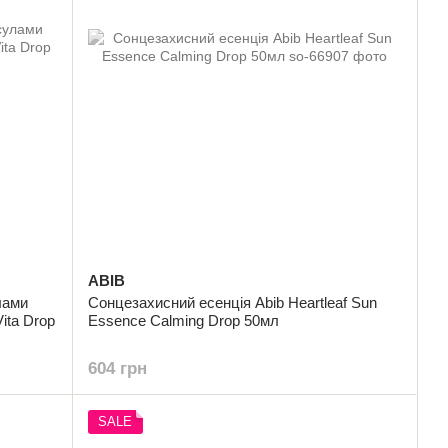
ABIB
лами
Сонцезахисний есенція Abib Heartleaf Sun
ita Drop
Essence Calming Drop 50мл
604 грн
SALE