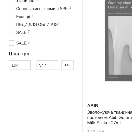
3
Тканинна
3
Сонцезахисні креми c SPF
1
Есенції
1
ПЕДИ ДЛЯ ОБЛИЧЧЯ
7
SALE
6
SALE
Ціна, грн
Від Ціна, грн
До Ціна, грн
ОК
ABIB
Зволожуюча тканинна
протеїном Abib Gummy
Milk Sticker 27ml
114 грн