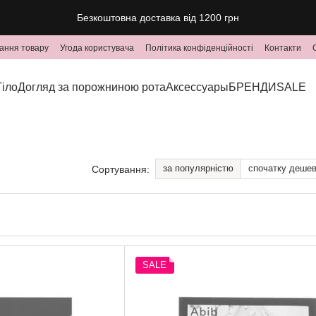
Безкоштовна доставка від 1200 грн
ання товару
Угода користувача
Політика конфіденційності
Контакти
Тіло
Догляд за порожниною рота
Аксессуары
БРЕНДИ
SALE
за популярністю
спочатку деше
Сортування:
SALE