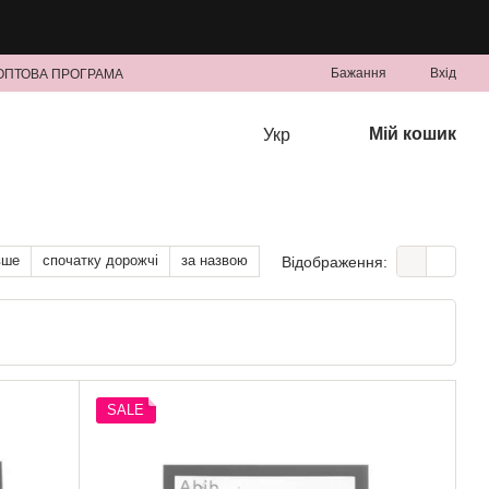
Бажання
Вхід
ОПТОВА ПРОГРАМА
Мій кошик
Укр
вше
спочатку дорожчі
за назвою
Відображення:
SALE