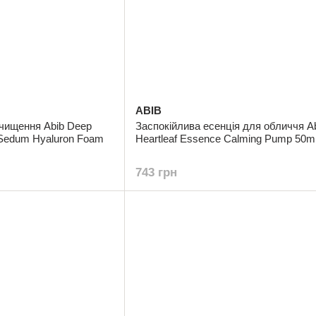
ABIB
очищення Abib Deep
Заспокійлива есенція для обличчя A
 Sedum Hyaluron Foam
Heartleaf Essence Calming Pump 50m
743 грн