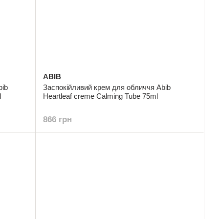
ABIB
bib
Заспокійливий крем для обличчя Abib
l
Heartleaf creme Calming Tube 75ml
866 грн