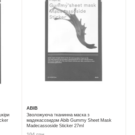
ABIB
кіри
Зволожуюча тканинна маска з
cker
мадекасозидом Abib Gummy Sheet Mask
Madecassoside Sticker 27ml
104 грн