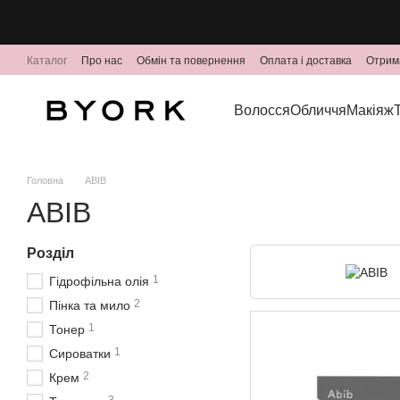
Перейти до основного контенту
Каталог
Про нас
Обмін та повернення
Оплата і доставка
Отрим
Волосся
Обличчя
Макіяж
Головна
ABIB
ABIB
Розділ
1
Гідрофільна олія
2
Пінка та мило
1
Тонер
1
Сироватки
2
Крем