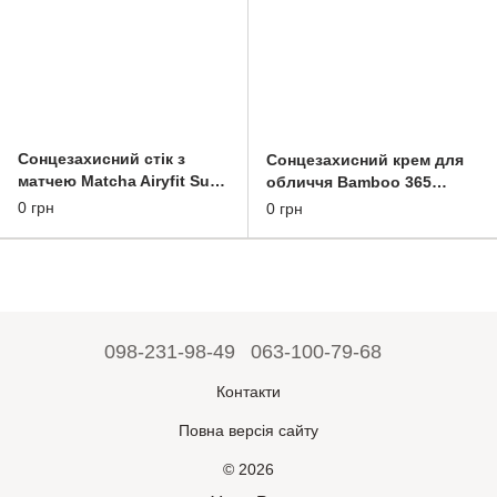
Сонцезахисний стік з
Сонцезахисний крем для
матчею Matcha Airyfit Sun
обличчя Bamboo 365
Stick 15g
Super Aqua Sunscreen 50ml
0 грн
0 грн
098-231-98-49
063-100-79-68
Контакти
Повна версія сайту
© 2026